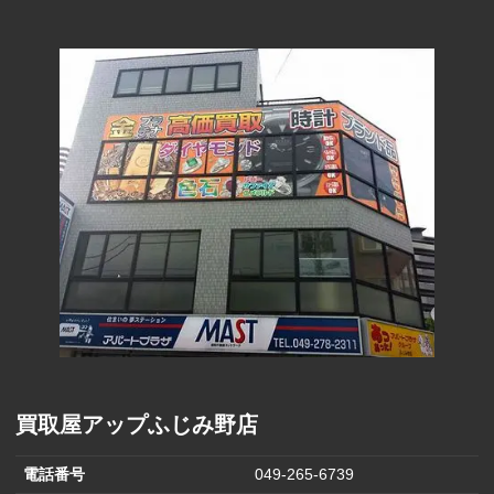
０
ルイ・ヴィト
18,000〜
ン シリウス４
M41408
モノグラム
22,000円
５
ルイ・ヴィト
ン サック・
12,000〜
M42420
モノグラム
ウィークエン
14,000円
ドＧＭ
ルイ・ヴィト
ン サック・
11,000〜
M42425
モノグラム
ウィークエン
14,000円
ドＰＭ
ルイ・ヴィト
11,000〜
M51975
モノグラム
ン アルシェ
14,000円
ルイ・ヴィト
149,000〜
ン サックプラ
M45847
モノグラム
182,000円
ＢＢ
買取屋アップふじみ野店
電話番号
049-265-6739