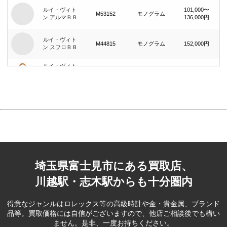
ルイ・ヴィト
101,000〜
M53152
モノグラム
ン アルマＢＢ
136,000円
ルイ・ヴィト
M44815
モノグラム
152,000円
ン スフロＢＢ
ルイ・ヴィト
34,000〜
ン スピーディ
M41109
モノグラム
35,000円
２５
ルイ・ヴィト
31,000〜
ン スピーディ
M41108
モノグラム
38,000円
３０
ルイ・ヴィト
22,000〜
M40818
モノグラム
ン プチ・ノエ
27,000円
ルイ・ヴィト
6,000〜31,000
埼玉県富士見市にある買取店、
ン プチ・バ
M42238
モノグラム
円
ケット
川越駅・志木駅からも十分圏内
ルイ・ヴィト
16,000〜
ン シリウス５
M41404
モノグラム
19,000円
５
得意なジャンルはロレックス等の高級時計や金・貴金属、ブランド
品等。
買取価格には自信がございますので、他店ご相談後でも構い
ルイ・ヴィト
46,000〜
ません。是非、一度お持ちください。
ン シリウス５
M41406
モノグラム
57,000円