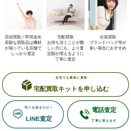
店頭買取／即現金化
宅配買取
出張買取
高額な買取品は機材
お持ち頂くことが難
ブランドバッグ等が
が揃っている店舗で
しい方にも、より査
多い場合におすすめ
しっかり査定
定額が増えるように
丁寧に査定
自宅でも簡単に買取
宅配買取キットを申し込む
写メを送るだけ！
電話査定
LINE査定
丁寧に答えます