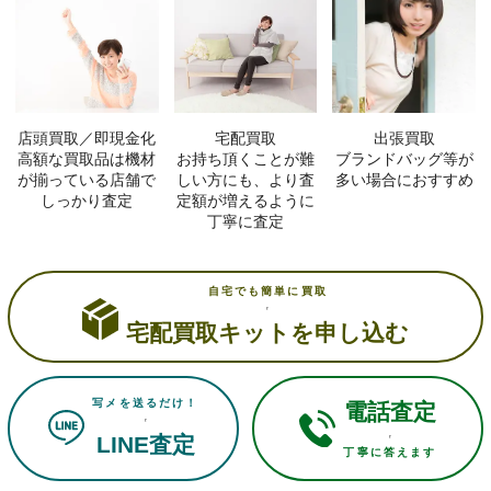
店頭買取／即現金化
宅配買取
出張買取
高額な買取品は機材
お持ち頂くことが難
ブランドバッグ等が
が揃っている店舗で
しい方にも、より査
多い場合におすすめ
しっかり査定
定額が増えるように
丁寧に査定
自宅でも簡単に買取
宅配買取キットを申し込む
写メを送るだけ！
電話査定
LINE査定
丁寧に答えます