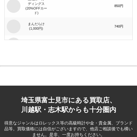
ディングス
850円
(20%OFFカー
ド)
まんだらけ
740円
(1,000円)
まんだらけ
1,400円
(2,000円)
ジーイエット
（旧：マック
420円
ハウス）(1,000
円)
ブック･オフ
コーポレー
390円
ション(500円)
埼玉県富士見市にある買取店、
ベリテ(5,000
2,100円
円)
川越駅・志木駅からも十分圏内
ブック･オフ
コーポレー
80円
得意なジャンルはロレックス等の高級時計や金・貴金属、ブランド
ション(100円)
品等。
買取価格には自信がございますので、他店ご相談後でも構い
ません。是非、一度お持ちください。
フェスタリア