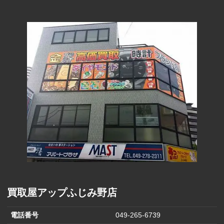
290円
(1000円)
ファーマライ
ズホールディ
170円
ングス(500円)
ヒラキ(2000円)
850円
ヒマラヤ(1,000
570円
円)
バロックジャ
パンリミテッ
680円
ド(2,000円)
ハニーズ(500
250円
円商品引換券)
買取屋アップふじみ野店
電話番号
049-265-6739