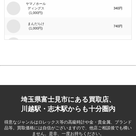
ヤマノホール
ディングス
340円
(1,000円)
まんだらけ
740円
(1,000円)
まんだらけ
1,400円
(2,000円)
ジーイエット
（旧：マック
420円
ハウス）(1,000
円)
ベリテ(5,000
2,100円
円)
埼玉県富士見市にある買取店、
ブック･オフ
コーポレー
80円
ション(100円)
川越駅・志木駅からも十分圏内
ブック･オフ
コーポレー
390円
得意なジャンルはロレックス等の高級時計や金・貴金属、ブランド
ション(500円)
品等。
買取価格には自信がございますので、他店ご相談後でも構い
ません。是非、一度お持ちください。
フェスタリア