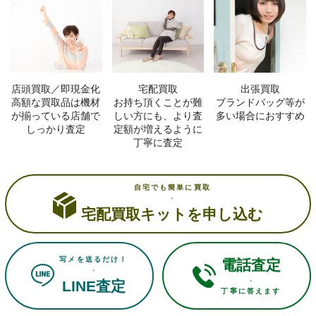
店頭買取／即現金化
宅配買取
出張買取
高額な買取品は機材
お持ち頂くことが難
ブランドバッグ等が
が揃っている店舗で
しい方にも、より査
多い場合におすすめ
しっかり査定
定額が増えるように
丁寧に査定
自宅でも簡単に買取
宅配買取キットを申し込む
写メを送るだけ！
電話査定
LINE査定
丁寧に答えます