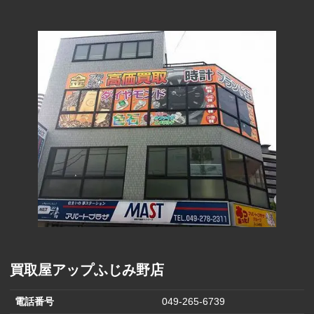
290円
(1000円)
ファーマライ
ズホールディ
170円
ングス(500円)
ヒラキ(2000円)
850円
ヒマラヤ(1,000
570円
円)
バロックジャ
パンリミテッ
680円
ド(2,000円)
はるやまホー
1,500円
ルディングス
買取屋アップふじみ野店
電話番号
049-265-6739