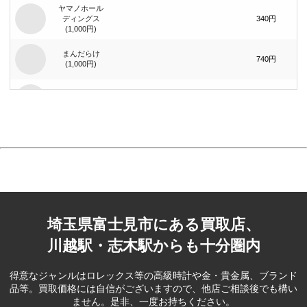
ヤマノホール
ディングス
340円
(1,000円)
まんだらけ
740円
(1,000円)
まんだらけ
1,400円
(2,000円)
ジーイエット
（旧：マック
420円
ハウス）(1,000
円)
ベリテ(5,000
2,100円
円)
埼玉県富士見市にある買取店、
ブック･オフ
コーポレー
80円
ション(100円)
川越駅・志木駅からも十分圏内
ブック･オフ
コーポレー
390円
得意なジャンルはロレックス等の高級時計や金・貴金属、ブランド
ション(500円)
品等。
買取価格には自信がございますので、他店ご相談後でも構い
ません。是非、一度お持ちください。
フェスタリア