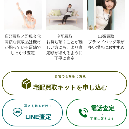
店頭買取／即現金化
宅配買取
出張買取
高額な買取品は機材
お持ち頂くことが難
ブランドバッグ等が
が揃っている店舗で
しい方にも、より査
多い場合におすすめ
しっかり査定
定額が増えるように
丁寧に査定
自宅でも簡単に買取
宅配買取キットを申し込む
写メを送るだけ！
電話査定
LINE査定
丁寧に答えます