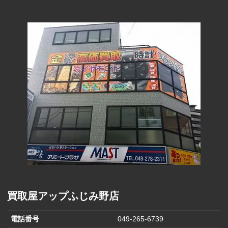
290円
(1000円)
ファーマライ
ズホールディ
170円
ングス(500円)
ヒラキ(2000円)
850円
ヒマラヤ(1,000
570円
円)
バロックジャ
パンリミテッ
680円
ド(2,000円)
はるやまホー
1,500円
ルディングス
買取屋アップふじみ野店
電話番号
049-265-6739