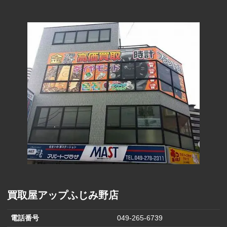
290円
(1000円)
ファーマライ
ズホールディ
170円
ングス(500円)
ヒラキ(2000円)
850円
ヒマラヤ(1,000
570円
円)
バロックジャ
パンリミテッ
680円
ド(2,000円)
ハニーズ(500
250円
円商品引換券)
買取屋アップふじみ野店
電話番号
049-265-6739