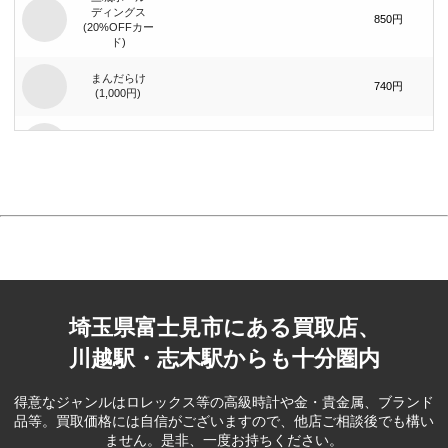
ディングス
850円
(20%OFFカー
ド)
まんだらけ
740円
(1,000円)
まんだらけ
1,400円
(2,000円)
ジーイエット
（旧：マック
420円
ハウス）(1,000
円)
ブック･オフ
コーポレー
390円
ション(500円)
埼玉県富士見市にある買取店、
ベリテ(5,000
2,100円
円)
川越駅・志木駅からも十分圏内
ブック･オフ
コーポレー
80円
得意なジャンルはロレックス等の高級時計や金・貴金属、ブランド
ション(100円)
品等。
買取価格には自信がございますので、他店ご相談後でも構い
ません。是非、一度お持ちください。
フェスタリア