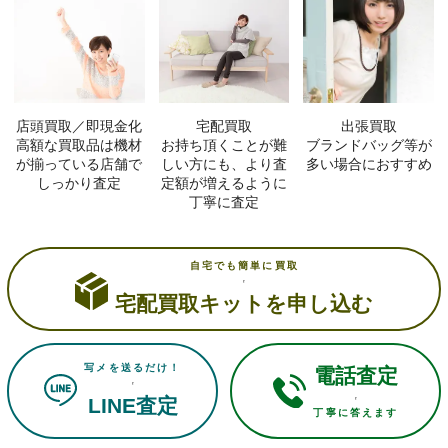
店頭買取／即現金化
宅配買取
出張買取
高額な買取品は機材
お持ち頂くことが難
ブランドバッグ等が
が揃っている店舗で
しい方にも、より査
多い場合におすすめ
しっかり査定
定額が増えるように
丁寧に査定
自宅でも簡単に買取
宅配買取キットを申し込む
写メを送るだけ！
電話査定
LINE査定
丁寧に答えます