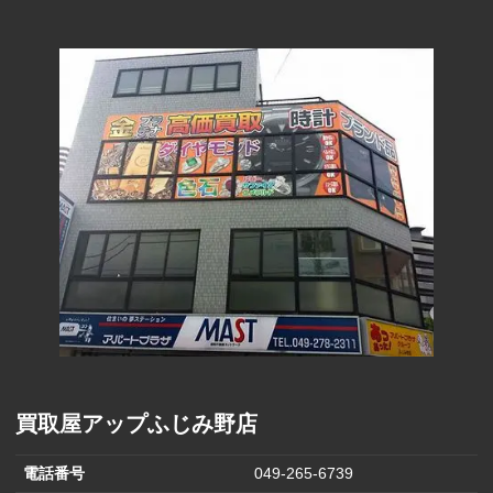
ズホールディ
170円
ングス(500円)
フェスタリア
290円
(1000円)
ヒラキ(2000円)
850円
バロックジャ
パンリミテッ
680円
ド(2,000円)
ヒマラヤ(1,000
570円
円)
はるやまホー
1,500円
ルディングス
買取屋アップふじみ野店
電話番号
049-265-6739