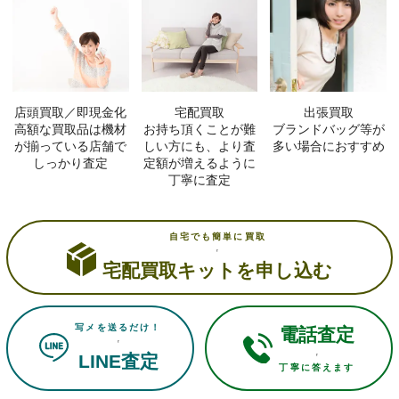
店頭買取／即現金化
宅配買取
出張買取
高額な買取品は機材
お持ち頂くことが難
ブランドバッグ等が
が揃っている店舗で
しい方にも、より査
多い場合におすすめ
しっかり査定
定額が増えるように
丁寧に査定
自宅でも簡単に買取
宅配買取キットを申し込む
写メを送るだけ！
電話査定
LINE査定
丁寧に答えます