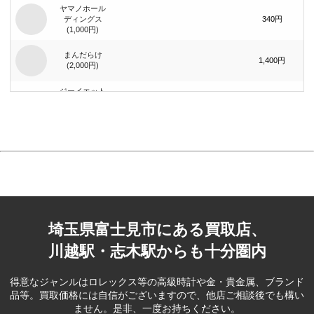
ヤマノホール
ディングス
340円
(1,000円)
まんだらけ
1,400円
(2,000円)
ジーイエット
（旧：マック
420円
ハウス）(1,000
円)
まんだらけ
740円
(1,000円)
ブック･オフ
コーポレー
390円
ション(500円)
埼玉県富士見市にある買取店、
ベリテ(5,000
2,100円
円)
川越駅・志木駅からも十分圏内
ブック･オフ
コーポレー
80円
得意なジャンルはロレックス等の高級時計や金・貴金属、ブランド
ション(100円)
品等。
買取価格には自信がございますので、他店ご相談後でも構い
ません。是非、一度お持ちください。
ファーマライ