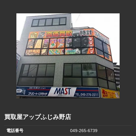
コーポレー
80円
ション(100円)
フェスタリア
290円
(1000円)
ヒラキ(2000円)
850円
ファーマライ
ズホールディ
170円
ングス(500円)
ヒマラヤ(1,000
570円
円)
バロックジャ
パンリミテッ
680円
ド(2,000円)
買取屋アップふじみ野店
電話番号
049-265-6739