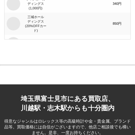
ディングス
340円
(1,000円)
三城ホール
ディングス
850円
(20%OFFカー
ド)
まんだらけ
740円
(1,000円)
まんだらけ
1,400円
(2,000円)
ジーイエット
（旧：マック
420円
ハウス）(1,000
円)
埼玉県富士見市にある買取店、
ベリテ(5,000
2,100円
円)
川越駅・志木駅からも十分圏内
ブック･オフ
コーポレー
390円
得意なジャンルはロレックス等の高級時計や金・貴金属、ブランド
ション(500円)
品等。
買取価格には自信がございますので、他店ご相談後でも構い
ません。是非、一度お持ちください。
ブック･オフ