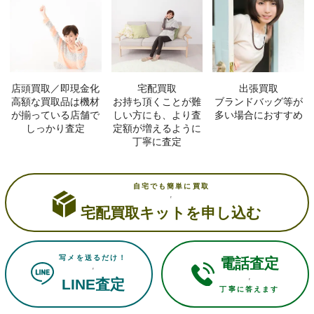
店頭買取／即現金化
宅配買取
出張買取
高額な買取品は機材
お持ち頂くことが難
ブランドバッグ等が
が揃っている店舗で
しい方にも、より査
多い場合におすすめ
しっかり査定
定額が増えるように
丁寧に査定
自宅でも簡単に買取
宅配買取キットを申し込む
写メを送るだけ！
電話査定
LINE査定
丁寧に答えます