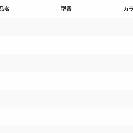
品名
型番
カ