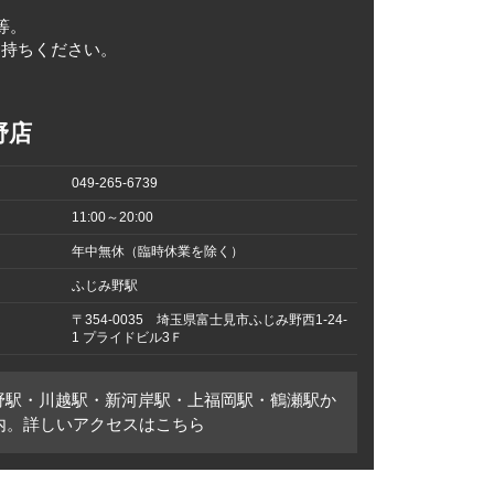
等。
290円
お持ちください。
170円
野店
850円
049-265-6739
11:00～20:00
570円
年中無休（臨時休業を除く）
ふじみ野駅
680円
〒354-0035 埼玉県富士見市ふじみ野西1-24-
1 プライドビル3Ｆ
250円
野駅・川越駅・新河岸駅・上福岡駅・鶴瀬駅か
圏内。詳しいアクセスはこちら