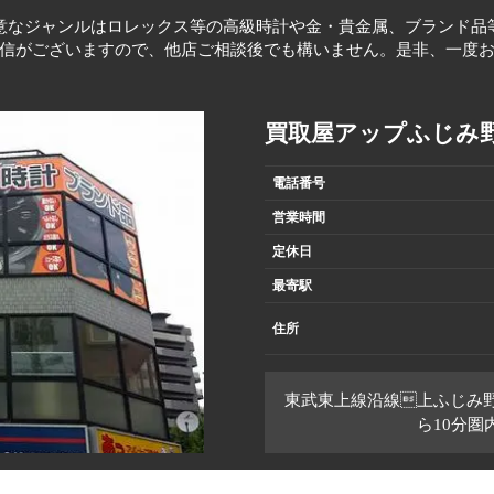
意なジャンルはロレックス等の高級時計や金・貴金属、ブランド品
信がございますので、他店ご相談後でも構いません。是非、一度
買取屋アップふじみ
電話番号
営業時間
定休日
最寄駅
住所
東武東上線沿線上ふじみ
ら10分