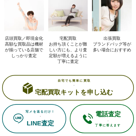
店頭買取／即現金化
宅配買取
出張買取
高額な買取品は機材
お持ち頂くことが難
ブランドバッグ等が
が揃っている店舗で
しい方にも、より査
多い場合におすすめ
しっかり査定
定額が増えるように
丁寧に査定
自宅でも簡単に買取
宅配買取キットを申し込む
写メを送るだけ！
電話査定
LINE査定
丁寧に答えます