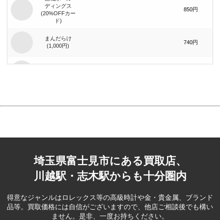
ディングス
850円
(20%OFFカー
ド)
まんだらけ
740円
(1,000円)
まんだらけ
1,400円
(2,000円)
ジーイエット
（旧：マック
420円
ハウス）(1,000
円)
ブック･オフ
コーポレー
390円
ション(500円)
埼玉県富士見市にある買取店、
ベリテ(5,000
2,100円
円)
川越駅・志木駅からも十分圏内
ブック･オフ
コーポレー
80円
得意なジャンルはロレックス等の高級時計や金・貴金属、ブランド
ション(100円)
品等。
買取価格には自信がございますので、他店ご相談後でも構い
ません。是非、一度お持ちください。
フェスタリア