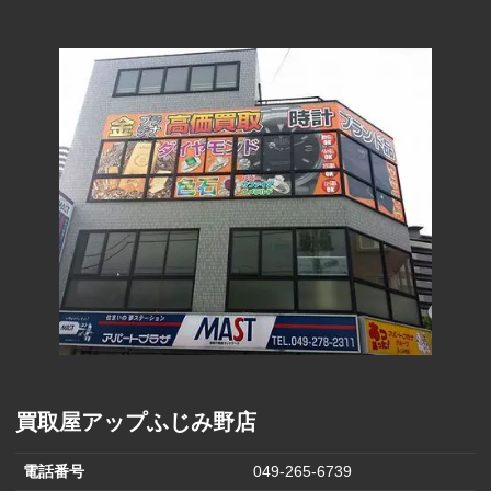
290円
(1000円)
ファーマライ
ズホールディ
170円
ングス(500円)
ヒラキ(2000円)
850円
ヒマラヤ(1,000
570円
円)
バロックジャ
パンリミテッ
680円
ド(2,000円)
ハニーズ(500
250円
円商品引換券)
買取屋アップふじみ野店
電話番号
049-265-6739