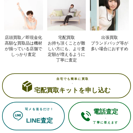
店頭買取／即現金化
宅配買取
出張買取
高額な買取品は機材
お持ち頂くことが難
ブランドバッグ等が
が揃っている店舗で
しい方にも、より査
多い場合におすすめ
しっかり査定
定額が増えるように
丁寧に査定
自宅でも簡単に買取
宅配買取キットを申し込む
写メを送るだけ！
電話査定
LINE査定
丁寧に答えます