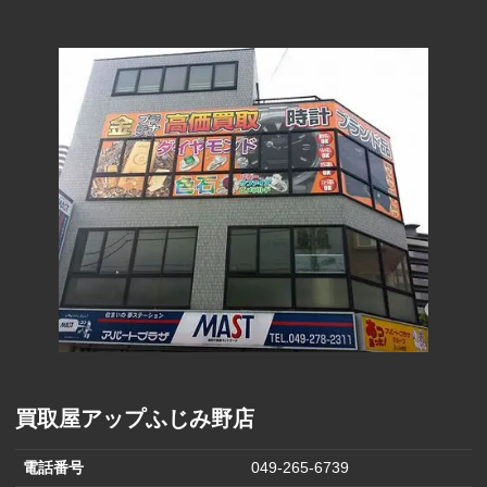
コスモス薬品
390円
(500円)
グローバルス
タイル株主優
12,000円
待券（25,000
円）
グローバルス
タイル株主優
8,100円
待券（16,000
円）
グローバルス
タイル株主優
5,100円
待券（10,000
円）
銀座山形屋
1,200円
クリエイトエ
ス･ディー(500
400円
買取屋アップふじみ野店
円)
ＱＢハウス無料
電話番号
049-265-6739
ヘアカット券2
1,300円