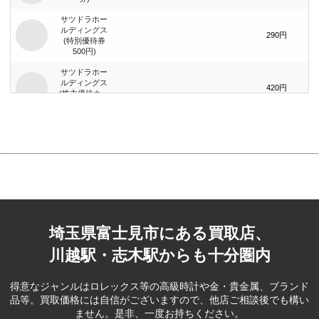
サツドラホー
ルディングス
290円
(特別優待券
500円)
サツドラホー
ルディングス
420円
(株主優待カー
ド)
サーラコーポ
レーション
270円
(SALA:500円)
ゴルフ・ドゥ
株主優待券(ゴ
ルフクラブ
250円
20％・ゴルフ
用品10％割引
券)
埼玉県富士見市にある買取店、
コメリ(1,000
川越駅・志木駅からも十分圏内
590円
円)
グローバルス
得意なジャンルはロレックス等の高級時計や金・貴金属、ブランド
タイル株主優
17,000円
品等。
買取価格には自信がございますので、他店ご相談後でも構い
待券（35,000
ません。是非、一度お持ちください。
円）