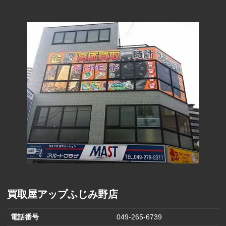
290円
(1000円)
ファーマライ
ズホールディ
170円
ングス(500円)
ヒラキ(2000円)
850円
ヒマラヤ(1,000
570円
円)
バロックジャ
パンリミテッ
680円
ド(2,000円)
はるやまホー
1,500円
ルディングス
買取屋アップふじみ野店
電話番号
049-265-6739