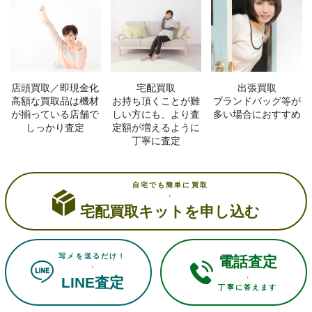
店頭買取／即現金化
宅配買取
出張買取
高額な買取品は機材
お持ち頂くことが難
ブランドバッグ等が
が揃っている店舗で
しい方にも、より査
多い場合におすすめ
しっかり査定
定額が増えるように
丁寧に査定
自宅でも簡単に買取
宅配買取キットを申し込む
写メを送るだけ！
電話査定
LINE査定
丁寧に答えます