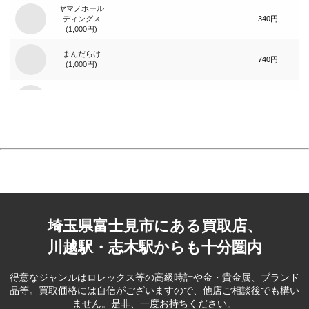
ヤマノホール
ディングス
340円
(1,000円)
まんだらけ
740円
(1,000円)
まんだらけ
1,400円
(2,000円)
ジーイエット
（旧：マック
420円
ハウス）(1,000
円)
ベリテ(5,000
2,100円
円)
埼玉県富士見市にある買取店、
ブック･オフ
コーポレー
80円
ション(100円)
川越駅・志木駅からも十分圏内
ブック･オフ
コーポレー
390円
得意なジャンルはロレックス等の高級時計や金・貴金属、ブランド
ション(500円)
品等。
買取価格には自信がございますので、他店ご相談後でも構い
ません。是非、一度お持ちください。
フェスタリア