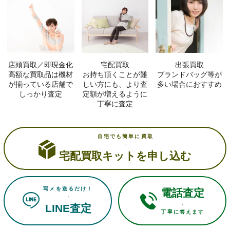
店頭買取／即現金化
宅配買取
出張買取
高額な買取品は機材
お持ち頂くことが難
ブランドバッグ等が
が揃っている店舗で
しい方にも、より査
多い場合におすすめ
しっかり査定
定額が増えるように
丁寧に査定
自宅でも簡単に買取
宅配買取キットを申し込む
写メを送るだけ！
電話査定
LINE査定
丁寧に答えます