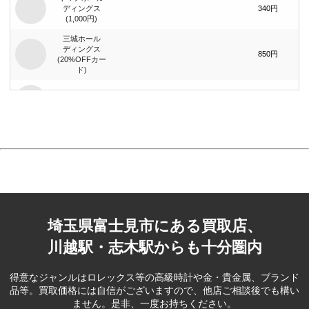
ディングス
340円
(1,000円)
三城ホール
ディングス
850円
(20%OFFカー
ド)
まんだらけ
740円
(1,000円)
まんだらけ
1,400円
(2,000円)
ジーイエット
（旧：マック
420円
ハウス）(1,000
円)
埼玉県富士見市にある買取店、
ベリテ(5,000
2,100円
円)
川越駅・志木駅からも十分圏内
ブック･オフ
コーポレー
390円
得意なジャンルはロレックス等の高級時計や金・貴金属、ブランド
ション(500円)
品等。
買取価格には自信がございますので、他店ご相談後でも構い
ません。是非、一度お持ちください。
ブック･オフ