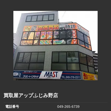
コーポレー
80円
ション(100円)
フェスタリア
290円
(1000円)
ヒラキ(2000円)
850円
ファーマライ
ズホールディ
170円
ングス(500円)
ヒマラヤ(1,000
570円
円)
バロックジャ
パンリミテッ
680円
ド(2,000円)
買取屋アップふじみ野店
電話番号
049-265-6739