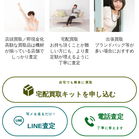
店頭買取／即現金化
宅配買取
出張買取
高額な買取品は機材
お持ち頂くことが難
ブランドバッグ等が
が揃っている店舗で
しい方にも、より査
多い場合におすすめ
しっかり査定
定額が増えるように
丁寧に査定
自宅でも簡単に買取
宅配買取キットを申し込む
写メを送るだけ！
電話査定
LINE査定
丁寧に答えます