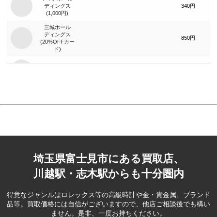
ディングス
340円
(1,000円)
三城ホール
ディングス
850円
(20%OFFカー
ド)
まんだらけ
740円
(1,000円)
まんだらけ
1,400円
(2,000円)
ジーイエット
（旧：マック
420円
ハウス）(1,000
円)
埼玉県富士見市にある買取店、
ベリテ(5,000
2,100円
円)
川越駅・志木駅からも十分圏内
ブック･オフ
コーポレー
390円
得意なジャンルはロレックス等の高級時計や金・貴金属、ブランド
ション(500円)
品等。
買取価格には自信がございますので、他店ご相談後でも構い
ません。是非、一度お持ちください。
ブック･オフ