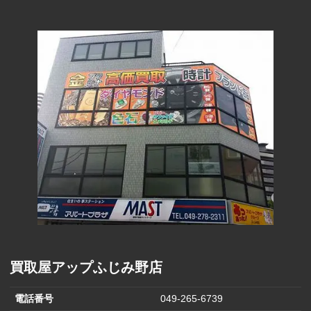
コーポレー
80円
ション(100円)
フェスタリア
290円
(1000円)
ヒラキ(2000円)
850円
ファーマライ
ズホールディ
170円
ングス(500円)
ヒマラヤ(1,000
570円
円)
バロックジャ
パンリミテッ
680円
ド(2,000円)
買取屋アップふじみ野店
電話番号
049-265-6739