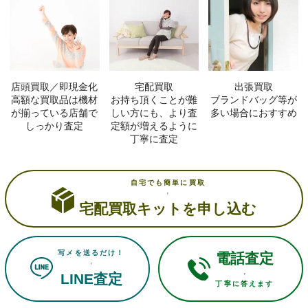
店頭買取／即現金化
宅配買取
出張買取
高額な買取品は機材
お持ち頂くことが難
ブランドバッグ等が
が揃っている店舗で
しい方にも、より査
多い場合におすすめ
しっかり査定
定額が増えるように
丁寧に査定
自宅でも簡単に買取
宅配買取キットを申し込む
写メを送るだけ！
電話査定
LINE査定
丁寧に答えます