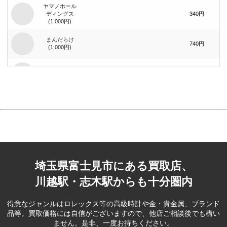
ヤマノホール
ディングス
340円
(1,000円)
まんだらけ
740円
(1,000円)
まんだらけ
1,400円
(2,000円)
ジーイエット
（旧：マック
420円
ハウス）(1,000
円)
ベリテ(5,000
2,100円
円)
埼玉県富士見市にある買取店、
ブック･オフ
コーポレー
80円
ション(100円)
川越駅・志木駅からも十分圏内
ブック･オフ
コーポレー
390円
得意なジャンルはロレックス等の高級時計や金・貴金属、ブランド
ション(500円)
品等。
買取価格には自信がございますので、他店ご相談後でも構い
ません。是非、一度お持ちください。
フェスタリア