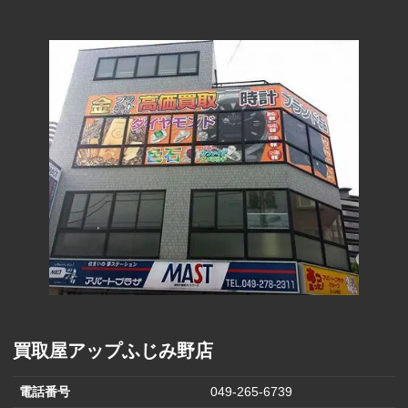
290円
(1000円)
ファーマライ
ズホールディ
170円
ングス(500円)
ヒラキ(2000円)
850円
ヒマラヤ(1,000
570円
円)
バロックジャ
パンリミテッ
680円
ド(2,000円)
はるやまホー
1,500円
ルディングス
買取屋アップふじみ野店
電話番号
049-265-6739