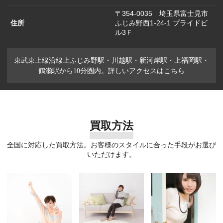
〒354-0035 埼玉県富士見市
住所
ふじみ野西1-24-1 プライドビ
ル3Ｆ
東武東上線沿線上ふじみ野駅・川越駅・新河岸駅・上福岡駅・
鶴瀬駅から10分圏内。詳しいアクセスはこちら
買取方法
全国に対応した買取方法。お客様のスタイルに合った手段がお選び
いただけます。