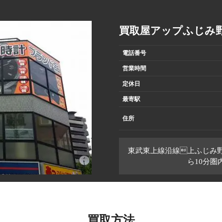
買取屋アップふじみ
電話番号
営業時間
定休日
最寄駅
住所
東武東上線沿線上ふじみ
ら10分
買取方法