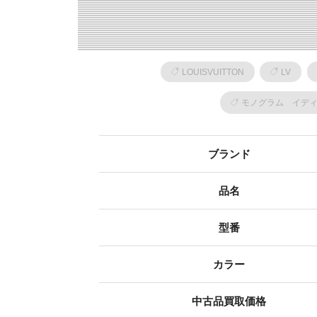
LOUISVUITTON
LV
モノグラム イデ
ブランド
品名
型番
カラー
中古品買取価格