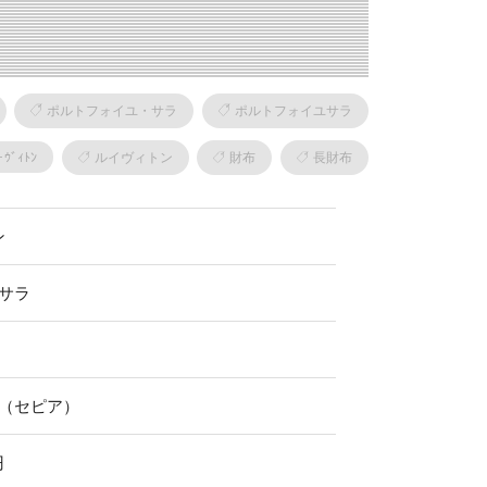
ポルトフォイユ・サラ
ポルトフォイユサラ
･ｳﾞｨﾄﾝ
ルイヴィトン
財布
長財布
ン
サラ
（セピア）
円