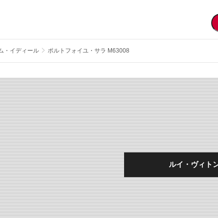
ム・イディール
ポルトフォイユ・サラ M63008
ルイ・ヴィトン