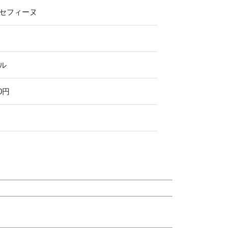
セフィーヌ
ル
00円