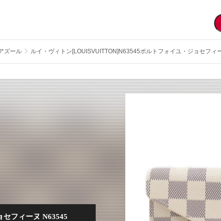
アズール
ルイ・ヴィトン[LOUISVUITTON]N63545ポルトフォイユ・ジョセフィ
フィーヌ N63545