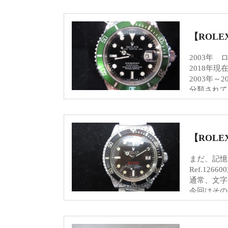
きます。
フェスタリア(1000円)
【ROL
ファーマライズホールディングス(500円)
2003年
2018年
2003年
ヒラキ(2000円)
分類されて
受けられて
ヒマラヤ(1,000円)
【ROL
バロックジャパンリミテッド(2,000円)
まだ、記憶
Ref.12
ハニーズ(500円商品引換券)
通常、文字
今回はその
現在から約5
た。