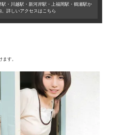
野駅・川越駅・新河岸駅・上福岡駅・鶴瀬駅か
圏内。詳しいアクセスはこちら
ADEがおさまっている。
す。
は新しく、93153に比
けます。
り実際の買取額に近づきま
のかたは画像と比較くださ
ください。
。