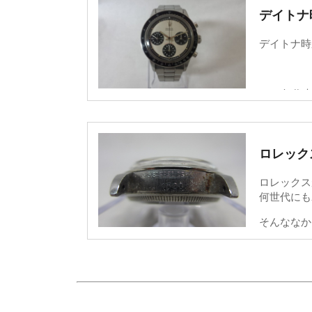
このRef.16
デイトナ
・「SEA-
ばれている
デイトナ時
・「SUBM
「Great 
その他、
・「SEA-
1950年代
タイプ通称
1963年
大きく３つ
登場
ロレック
まず、その
1965
研究が進み
ロレックス
1960年
上：16610
んでいます
何世代にも
ティックベゼ
Ref.16
下：11661
そんななか
1970
Mark-Ⅰ
価値がある
ティックベゼ
上下の画像
ト4」とい
特徴：「SE
知る手がか
1988
SEA-DW
型番からど
サファイア
赤⇒ピンク
シリアルナ
加えて165