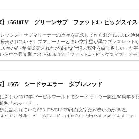
EX】16610LV グリーンサブ ファット4・ビッグスイス
 ロレックス・サブマリーナー50周年を記念して作られた16610LV
現在発売されているサブマリーナーと違い文字盤が黒でブレスレットが9
～2010年の約7年間販売されたが微妙な仕様の変化を繰り返しいった
いる中で最初期に出たMark-1の「ファット4・ビッグスイス」と
います。
EX】1665 シードゥエラー ダブルレッド
に新しい2017年バーゼルワールドでシードゥエラー誕生50周年を
6600通称「赤シード」。
盤に記されているSEA-DWELLERは白文字だが赤いのが特徴。
50年前に誕生した「赤シード」はどういう物かまとめてみました
0年前の1967年、このシードゥエラー（Ref.1665）が誕生し、1