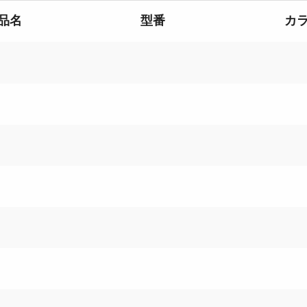
品名
型番
カ