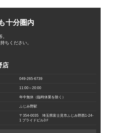
する箇所があるので知って
も十分圏内
字とアルファベットが混
【Cal.4130】が登
でない古いタイプは
等。
お持ちください。
×レザー）・116519（WG無
番）とシリアルナンバーの
が来ているがほぼそろってい
レオパード）登場
野店
049-265-6739
11:00～20:00
揃っている。
年中無休（臨時休業を除く）
ふじみ野駅
た。
〒354-0035 埼玉県富士見市ふじみ野西1-24-
リジナルとは断言できませ
1 プライドビル3Ｆ