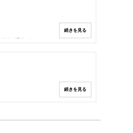
あり通称「ダブルレッド」と呼
白文字で記載されて海外では
続きを見る
T」（白文字）で書かれたプロト
B】が発売《手巻き》
ゼルのRef.6241が
ます。
をMark（マーク）と呼
）・6264（プラス
続きを見る
）・6263（プラス
す。こちらが通称「ファッ
ロ）が登場。自動巻き・
す。