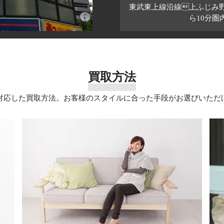
-2.2million
東武東上線沿線上ふじみ
7-3.5million（4.0million）
0LV マーク1
ら10分
-4.1million
0LV
9-5.3million（6.7million）
分にあるSWISS MADEをご覧頂きたい。
は
10LVであるが16610LVマーク2以降も同様28分-32分にSWISS M
きく離れた個体番号で1点のみ確認しています。
いないSWISS MADEがビッグスイスと言われている。
から見られます中央部分も金のブレスレット（93253）
買取方法
レックスが公表した物ではなく流通していた組み合わせになりま
中央部分に金があしらわれ、ブレス付け根に93253と打刻されたもの
れたMarkについて記載させて頂きましたが
対応した買取方法。お客様のスタイルに合った手段がお選びいただ
格も数万円変わってきます。
初期はMark2以降の個体と違い高価買取が期待できます。
額についても違いがあります。
取査定の時はこちらのブレスレット番号をお知らせ頂けますとよ
頭文字がY・F・Dの一部に見られますので該当する個体をお持ち
がある場合がございます。
ますので現物を拝見しないといくらとはいえませんが
店の渡し間違い等ありますので確実ではありません。
・Mark-2のトロピカルダイヤルは高価買取に期待できます。
常に変動致しますので
い取り価格に影響がでる箇所は随時更新していきますのでご確認
rk-3・Mark-4も勿論、高額査定ではあると思います。
つきましてはかんたん買取査定でお気軽にお問い合わせください
保証書）があれば更に高値へつながります。
1665がありましたら
てみてはいかがでしょうか？
査定もしております。
利用ください。