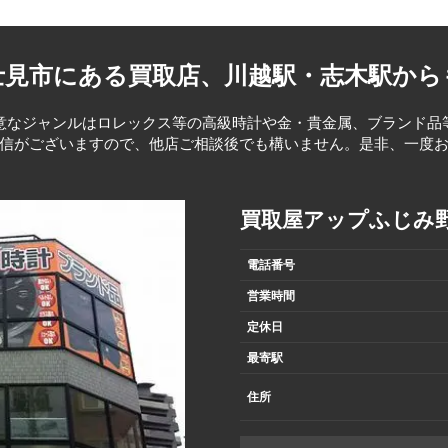
査定の場合、上記のほかに文字盤やベゼルの特徴など買取額に影響
年 レザー仕様のRef.16518登場
年 ホワイトゴールド使用のRef.16519登場
4桁、5桁、6桁（+アルファベット）
-DWELLERのDWがつながっている。
士見市にある買取店、
川越駅・志木駅から
ンバーは数字5桁、6桁、7桁、頭にアルファベット+数字6桁、数
楕円が非常に小さくボテっとしている
 第五世代のデイトナ Ref.116520（自社ムーブメント）
ダムからなる。
トロピカルの文字盤を確認している
前のブレスレット（93153）中央のバックル部分がSSであり、金
意なジャンルはロレックス等の高級時計や金・貴金属、ブランド品
は以下の通り。
ンバー頭文字Aの一部まで確認しております。
信がございますので、他店ご相談後でも構いません。是非、一度
.116519（ビーチ）・Ref116523（YGコンビ）・116518（YG無垢
・116528（YG無垢）登場
修理関連のペーパーをお持ちの場合、リファレンスナンバー（型
がシャープ
ます。
ELLERの「-」とSUBMARINER 2000の「A」はやや左に「A」
 Ref.116509（WG無垢）・Ref.116598SACO（
買取屋アップふじみ
年 Ref.116505（PG無垢）が登場
電話番号
年 Ref.116515LN（セラミックベゼル）が登場
0ｆｔ=610ｍのフォント（クローズ6）
営業時間
っており、ROLEXの「L」の縦に伸びている部分と王冠の中央が
年 Ref.116506（Pt無垢）が登場
定休日
k（マーク）と個体番号（製造年）の関係について
年 第六世代のデイトナRef.116500LNが登場
最寄駅
で流通していた120本強の個体番号との組み合わせを調べてみまし
変えている物も流通している可能性はありますので、発売時のオ
住所