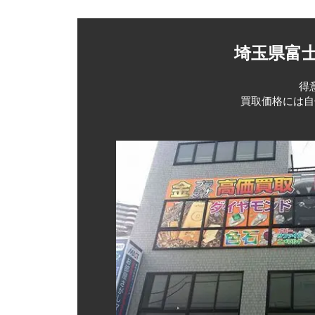
Mack-Ⅱ
web買取
1991
おきたい。
1996
型番は数字
特徴：SEA
埼玉県富
シリアルナ
王冠の中の
2000年
じったラン
いくつかの
場
こちらは以
得
調べる方法
シリアルナ
買取価格には自
Mark-Ⅲ
加えてRef
垢×レザー）
①保証書や
特徴：王冠
記載があり
SEA-DW
2004年
る。
2008
Mark-Ⅳ
2011
特徴：200
王冠が広が
2013
このMar
2015
過去に世界
※文字盤を
ん。