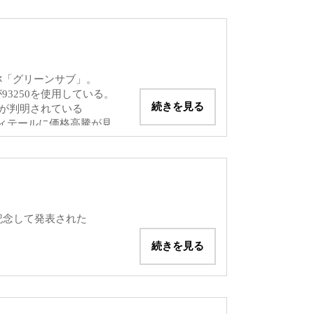
290円
170円
通称「グリーンサブ」。
3250を使用している。
続きを見る
事が判明されている
850円
ディテールに価格高騰が見
570円
680円
記念して発表された
250円
続きを見る
。
983年頃まで作られていまし