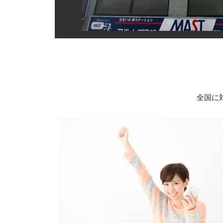
Mark-Ⅰ 1,6
Mark-Ⅱ 1.
上：1661
Mark-Ⅲ 3.0
下：11661
Mark-Ⅳ 2.
28分-32
()に関して
下は1166
範囲から大
おさまって
A番の一部
※上記はロ
バックルの
この分けら
全国に
べて買取価
こちらの最
勿論、買取
かんたん買
シリアルの
②箱に記載
個体により
す。
い。
※中古やお
Mark-1
買取相場は
その他、買
その他、Ma
買取価格に
ペーパー（
お手持ちの
一度確認し
また、無料
是非ともご