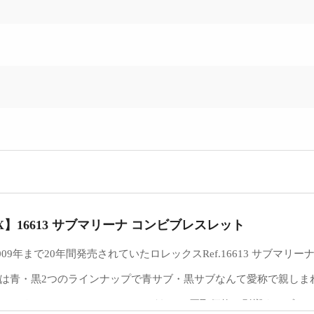
X】16613 サブマリーナ コンビブレスレット
2009年まで20年間発売されていたロレックスRef.16613 サブマリー
は青・黒2つのラインナップで青サブ・黒サブなんて愛称で親しま
間でいくつかのマイナーチェンジがあり、買取価格に影響するブレ