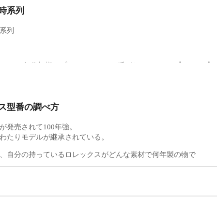
65は
時系列
DWELLER」の下に「SUBMARINER 2000」と赤文字で記載が
もの
系列
ARINER 2000」の文字が無くなり「SEA-DWELLER」のみが
white」と呼ばれているもの
DWELLER」（赤文字）の下に「SUBMARINER 500M-1650F
末～1960年代初期 プレ・デイトナと呼ばれるRef.6238【Cal.72
「シングルレッド」があるとされ
 初代デイトナRef.6239が登場。その後プラスティックベ
に分類されています。
ス型番の調べ方
中の初期に多くみられる赤シード（ダブルレッド）に記していき
年頃 ねじ込みプッシュボタンのRef.6240登場
いくつかの文字盤があることが判明されている。この分けられたもの
が発売されて100年強。
代末 第二世代のデイトナ Ref.6262（ステンレスベゼル
LV
。
わたりモデルが継承されている。
ル）【Cal.727】が登場
65の分けられたMark-Ⅰ～Ⅳをご紹介いたします。
0LV
、自分の持っているロレックスがどんな素材で何年製の物で
年 第三世代のデイトナ Ref.6265（ステンレスベゼル
のか文字盤に記載されているモデル名だけではわからない。
ル）【Cal.727】が登場
を確認しますとベゼルの4内側部分が4の上の方が少し幅がありま
うディテールです。
A-DWELLER」と「SUBMARINER ２０００」同サイズ
りとして型番とシリアルナンバーは必要不可欠だ。
年 第四世代のデイトナ Ref.16520（エル・プリメ
ELLERの「S」とSUBMARINER 2000の「B」は縦方向に揃っていま
んなロレックスのモデルかどんな素材を使っているか
クリスタルになる。
⇒黄色⇒白と変色があります。
ンバーからはおおよその年代が特定できる。
23（YGコンビ）・16528（YG無垢）も登場