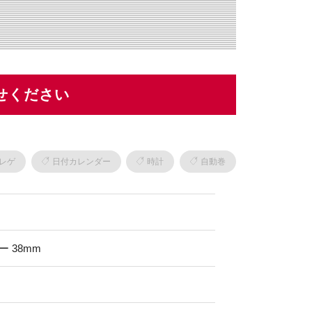
せください
レゲ
日付カレンダー
時計
自動巻
 38mm