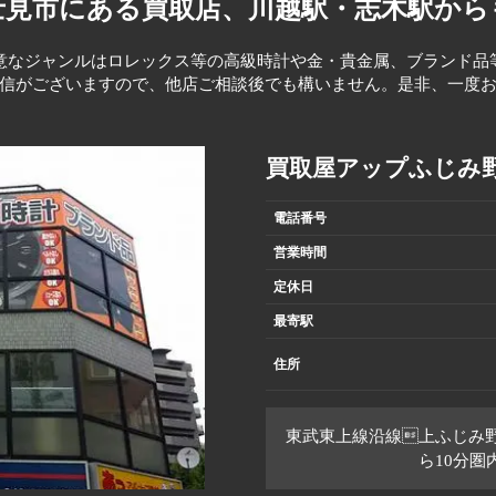
士見市にある買取店、
川越駅・志木駅から
意なジャンルはロレックス等の高級時計や金・貴金属、ブランド品
信がございますので、他店ご相談後でも構いません。是非、一度
買取屋アップふじみ
電話番号
営業時間
定休日
最寄駅
住所
東武東上線沿線上ふじみ
ら10分