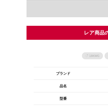
レア商品
18KWG
ブランド
品名
型番