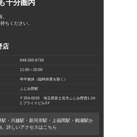
も十分圏内
等。
お持ちください。
野店
049-265-6739
11:00～20:00
年中無休（臨時休業を除く）
ふじみ野駅
〒354-0035 埼玉県富士見市ふじみ野西1-24-
1 プライドビル3Ｆ
野駅・川越駅・新河岸駅・上福岡駅・鶴瀬駅か
圏内。詳しいアクセスはこちら