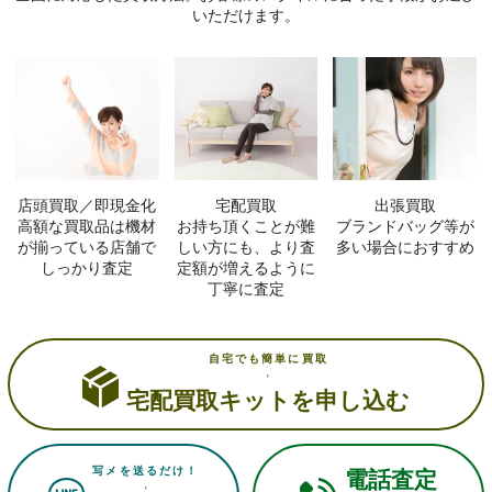
いただけます。
店頭買取／即現金化
宅配買取
出張買取
高額な買取品は機材
お持ち頂くことが難
ブランドバッグ等が
が揃っている店舗で
しい方にも、より査
多い場合におすすめ
しっかり査定
定額が増えるように
丁寧に査定
自宅でも簡単に買取
宅配買取キットを申し込む
写メを送るだけ！
電話査定