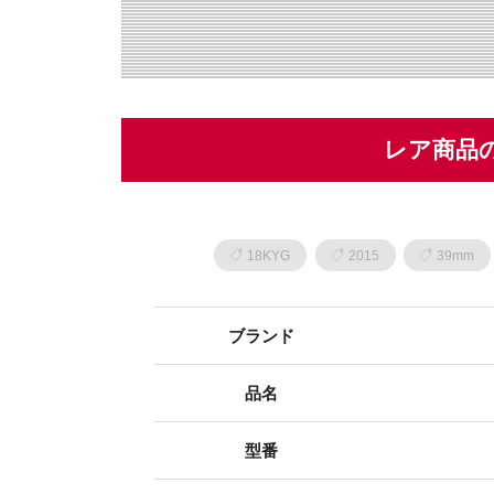
レア商品
18KYG
2015
39mm
ブランド
品名
型番