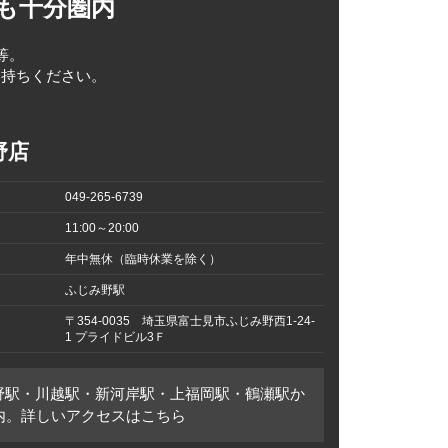
も十分圏内
等。
お持ちください。
野店
049-265-6739
11:00～20:00
年中無休（臨時休業を除く）
ふじみ野駅
〒354-0035 埼玉県富士見市ふじみ野西1-24-
1 プライドビル3Ｆ
野駅・川越駅・新河岸駅・上福岡駅・鶴瀬駅か
圏内。詳しいアクセスはこちら