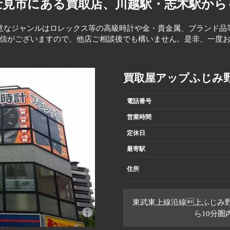
士見市にある買取店、
川越駅・志木駅から
意なジャンルはロレックス等の高級時計や金・貴金属、ブランド品
信がございますので、他店ご相談後でも構いません。是非、一度
買取屋アップふじみ
電話番号
営業時間
定休日
最寄駅
住所
東武東上線沿線上ふじみ
ら10分