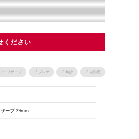
せください
ワーリザーブ
ブレゲ
時計
自動巻
ザーブ 39mm