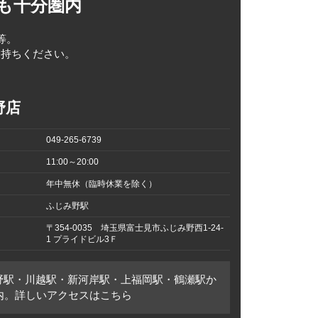
も十分圏内
等。
お持ちください。
野店
049-265-6739
11:00～20:00
年中無休（臨時休業を除く）
ふじみ野駅
〒354-0035 埼玉県富士見市ふじみ野西1-24-
1 プライドビル3Ｆ
野駅・川越駅・新河岸駅・上福岡駅・鶴瀬駅か
圏内。詳しいアクセスはこちら