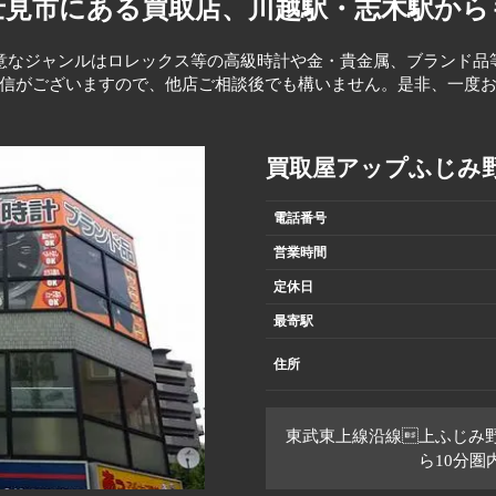
士見市にある買取店、
川越駅・志木駅から
意なジャンルはロレックス等の高級時計や金・貴金属、ブランド品
信がございますので、他店ご相談後でも構いません。是非、一度
買取屋アップふじみ
電話番号
営業時間
定休日
最寄駅
住所
東武東上線沿線上ふじみ
ら10分