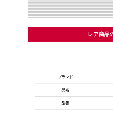
レア商品
ブランド
品名
型番