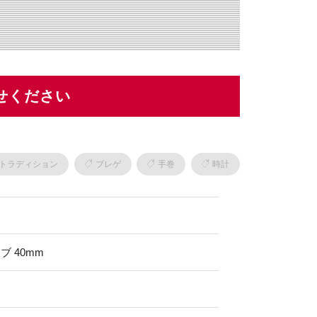
せください
トラディション
ブレゲ
手巻
時計
ブ 40mm