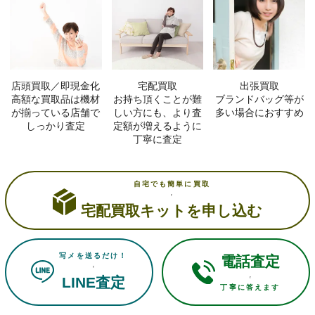
店頭買取／即現金化
宅配買取
出張買取
高額な買取品は機材
お持ち頂くことが難
ブランドバッグ等が
が揃っている店舗で
しい方にも、より査
多い場合におすすめ
しっかり査定
定額が増えるように
丁寧に査定
自宅でも簡単に買取
宅配買取キットを申し込む
写メを送るだけ！
電話査定
LINE査定
丁寧に答えます