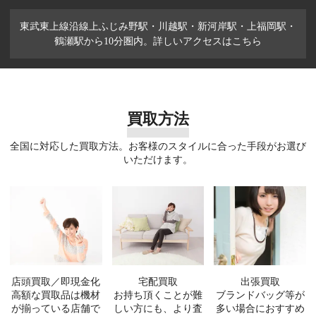
東武東上線沿線上ふじみ野駅・川越駅・新河岸駅・上福岡駅・
鶴瀬駅から10分圏内。詳しいアクセスはこちら
買取方法
全国に対応した買取方法。お客様のスタイルに合った手段がお選び
いただけます。
店頭買取／即現金化
宅配買取
出張買取
高額な買取品は機材
お持ち頂くことが難
ブランドバッグ等が
が揃っている店舗で
しい方にも、より査
多い場合におすすめ