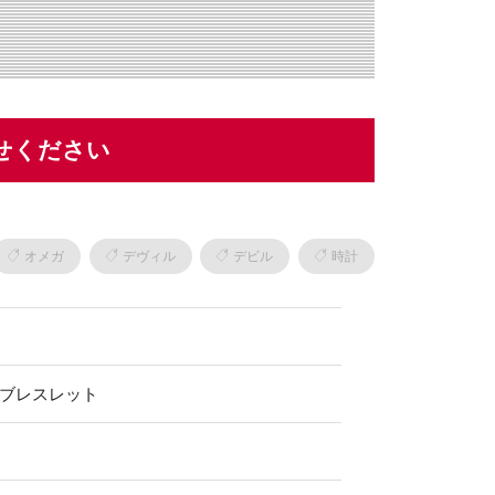
せください
オメガ
デヴィル
デビル
時計
S ブレスレット