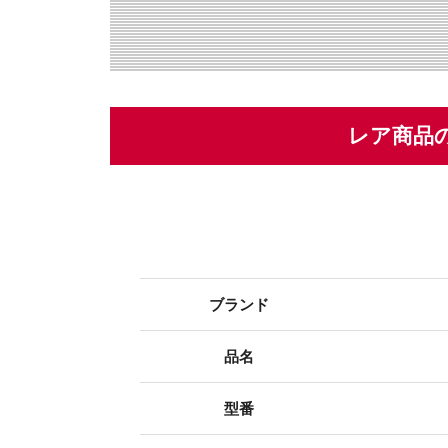
レア商品
ブランド
品名
型番