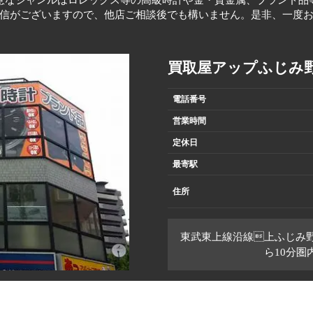
意なジャンルはロレックス等の高級時計や金・貴金属、ブランド品
信がございますので、他店ご相談後でも構いません。是非、一度
買取屋アップふじみ
電話番号
営業時間
定休日
最寄駅
住所
東武東上線沿線上ふじみ
ら10分