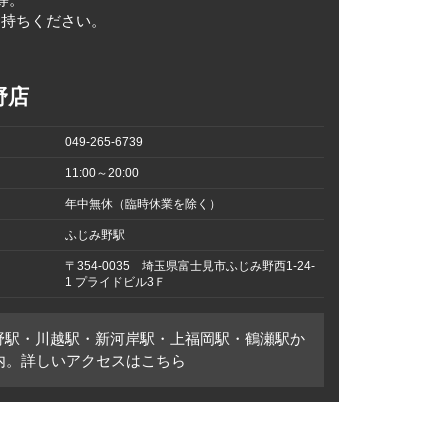
等。
お持ちください。
野店
049-265-6739
11:00～20:00
年中無休（臨時休業を除く）
ふじみ野駅
〒354-0035 埼玉県富士見市ふじみ野西1-24-
1 プライドビル3Ｆ
野駅・川越駅・新河岸駅・上福岡駅・鶴瀬駅か
圏内。詳しいアクセスはこちら