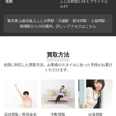
住所
ふじみ野西1-24-1 プライドビ
ル3Ｆ
東武東上線沿線上ふじみ野駅・川越駅・新河岸駅・上福岡駅・
鶴瀬駅から10分圏内。詳しいアクセスはこちら
買取方法
全国に対応した買取方法。お客様のスタイルに合った手段がお選び
いただけます。
店頭買取／即現金化
宅配買取
出張買取