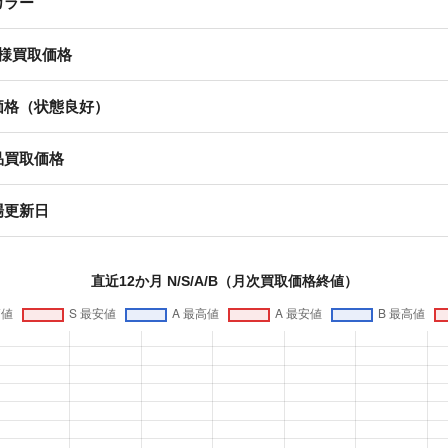
カラー
様買取価格
価格（状態良好）
品買取価格
場更新日
直近12か月 N/S/A/B（月次買取価格終値）