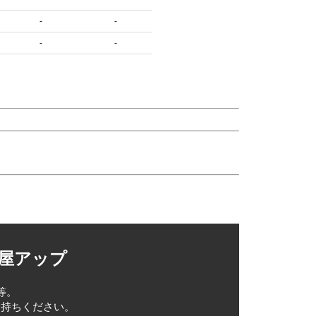
-
-
-
-
取屋アップ
等。
お持ちください。