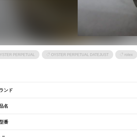
YSTER PERPETUAL
OYSTER PERPETUAL DATEJUST
rolex
ランド
品名
型番