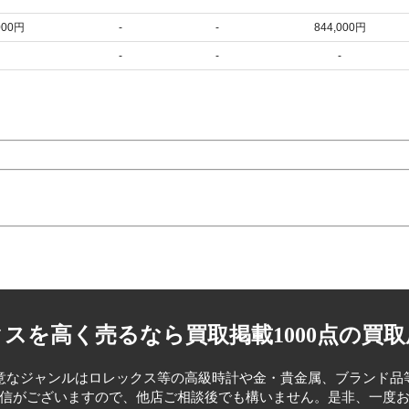
000円
-
-
844,000円
-
-
-
スを高く売るなら買取掲載1000点の買
意なジャンルはロレックス等の高級時計や金・貴金属、ブランド品
信がございますので、他店ご相談後でも構いません。是非、一度