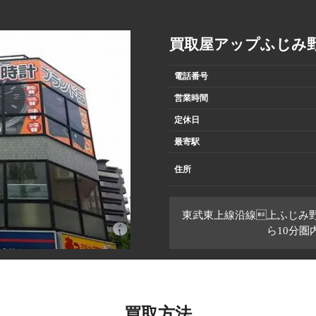
買取屋アップふじみ
電話番号
営業時間
定休日
最寄駅
住所
東武東上線沿線上ふじみ
ら10分
買取方法