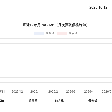
2025.10.12
直近12か月 N/S/A/B（月次買取価格終値）
高値
前月差
前月比
最安値
-
-
-