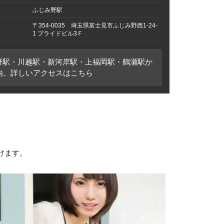
ふじみ野駅
〒354-0035 埼玉県富士見市ふじみ野西1-24-
1 プライドビル3Ｆ
野駅・川越駅・新河岸駅・上福岡駅・鶴瀬駅か
圏内。詳しいアクセスはこちら
けます。