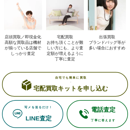
店頭買取／即現金化
宅配買取
出張買取
高額な買取品は機材
お持ち頂くことが難
ブランドバッグ等が
が揃っている店舗で
しい方にも、より査
多い場合におすすめ
しっかり査定
定額が増えるように
丁寧に査定
自宅でも簡単に買取
宅配買取キットを申し込む
写メを送るだけ！
電話査定
LINE査定
丁寧に答えます