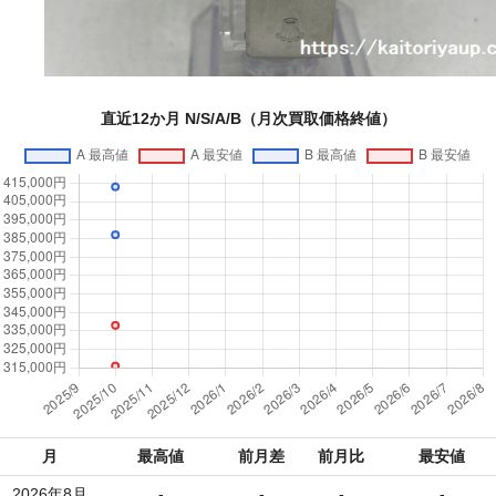
直近12か月 N/S/A/B（月次買取価格終値）
月
最高値
前月差
前月比
最安値
2026年8月
-
-
-
-