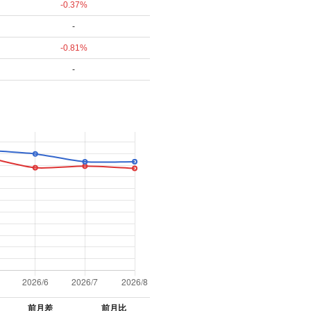
-0.37%
-
-0.81%
-
前月差
前月比