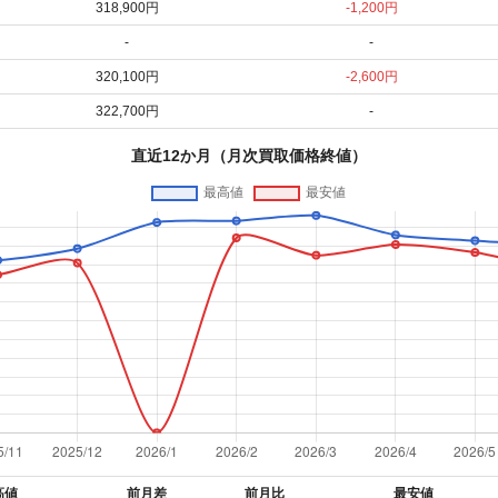
318,900円
-1,200円
-
-
320,100円
-2,600円
322,700円
-
直近12か月（月次買取価格終値）
高値
前月差
前月比
最安値