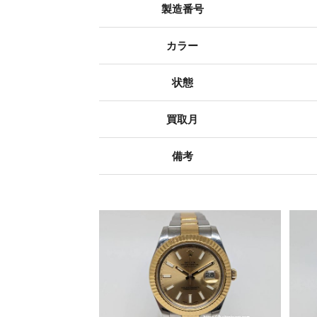
製造番号
カラー
状態
買取月
備考