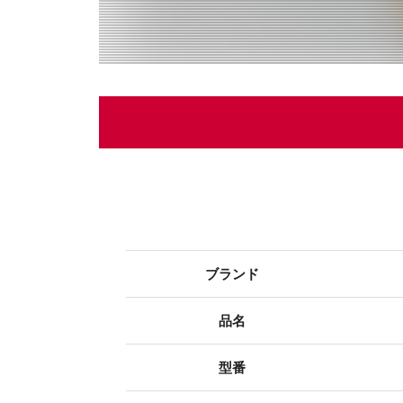
ブランド
品名
型番